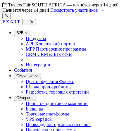
Traders Fair SOUTH AFRICA
— начнётся через
14
дней
Начнётся через
14
дней
Посмотреть участников
FX
KIT
B2B
Продукты
APP
Клиентский портал
MPP
Партнерские программы
CRM
CRM & Бэк-офис
Интеграции
События
Обучение
Центр обучения Форекс
Школа проп-трейдинга
Разработка торговых стратегий
Обзоры
Проп-трейдинговые компании
Брокеры
Торговые платформы
VPS-сервисы
Провайдеры торговых сигналов
Партнёрские программы